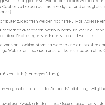
legt werden. Einige der verwendeten Cookies werden nach
re Cookies verbleiben auf Ihrem Endgerät und ermögliche
okies).
omputer zugegriffen werden noch Ihre E-Mail-Adresse erm
 automatisch akzeptieren. Wenn in Ihrem Browser die Standa
nen diese Einstellungen von Ihnen verändert werden.
as Setzen von Cookies informiert werden und einzeln übe
Einige Webseiten – so auch unsere – können jedoch ohne Co
.
6 Abs. 1 lit. b (Vertragserfüllung).
ich vorgeschrieben ist oder Sie ausdrücklich eingewilligt 
n jeweiligen Zweck erforderlich ist. Gesundheitsdaten wer